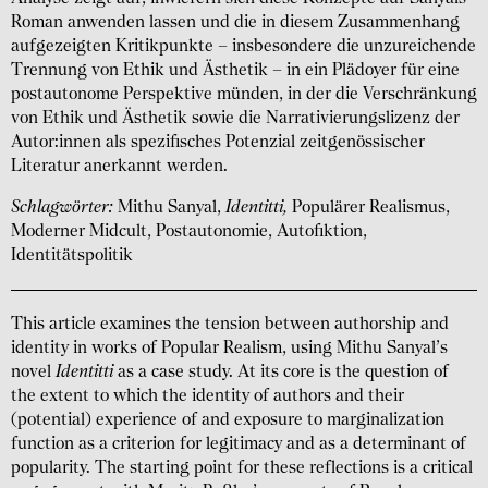
Roman anwenden lassen und die in diesem Zusammen­hang
aufgezeigten Kritik­punkte – insbesondere die unzu­reichende
Trennung von Ethik und Ästhetik – in ein Plädoyer für eine
post­autonome Perspektive münden, in der die Verschränkung
von Ethik und Ästhetik sowie die Narrati­vierungs­lizenz der
Autor:innen als spezi­fisches Potenzial zeitgenös­sischer
Literatur anerkannt werden.
Schlagwörter:
Mithu Sanyal,
Identitti,
Populärer Realismus,
Moderner Midcult, Postautonomie, Autofiktion,
Identitätspolitik
This article examines the tension between authorship and
identity in works of Popular Realism, using Mithu Sanyal’s
novel
Identitti
as a case study. At its core is the question of
the extent to which the identity of authors and their
(potential) experience of and exposure to marginal­ization
function as a criterion for legitimacy and as a deter­minant of
popularity. The starting point for these reflections is a critical