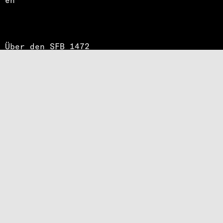
en
Über den SFB 1472
Chancengleichheit
Stellenausschreibungen
Impressum
Datenschutz
Intern
Fediverse
Bluesky