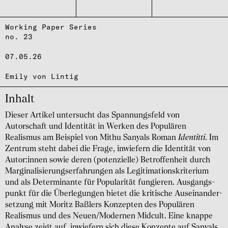
Working Paper Series
no. 23
07.05.26
Emily von Lintig
Inhalt
Dieser Artikel untersucht das Spannungsfeld von
Autorschaft und Identität in Werken des Populären
Realismus am Beispiel von Mithu Sanyals Roman
Identitti
. Im
Zentrum steht dabei die Frage, inwiefern die Identität von
Autor:innen sowie deren (potenzielle) Betroffenheit durch
Marginali­sierungs­erfahrungen als Legiti­mations­kriterium
und als Deter­minante für Popularität fungieren. Ausgangs­
punkt für die Überle­gungen bietet die kritische Ausein­ander­
setzung mit Moritz Baßlers Konzepten des Populären
Realismus und des Neuen/Modernen Midcult. Eine knappe
Analyse zeigt auf, inwiefern sich diese Konzepte auf Sanyals