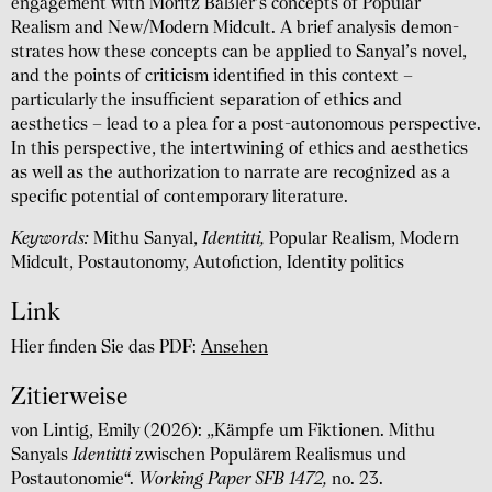
engage­ment with Moritz Baßler’s concepts of Popular
Realism and New/Modern Midcult. A brief analysis demon­
strates how these concepts can be applied to Sanyal’s novel,
and the points of criticism identified in this context –
particularly the insufficient separation of ethics and
aesthetics – lead to a plea for a post-autonomous perspective.
In this perspective, the inter­twining of ethics and aesthetics
as well as the author­ization to narrate are recognized as a
specific potential of contem­porary literature.
Keywords:
Mithu Sanyal,
Identitti,
Popular Realism, Modern
Midcult, Postautonomy, Autofiction, Identity politics
Link
Hier finden Sie das PDF:
Ansehen
Zitierweise
von Lintig, Emily (2026): „Kämpfe um Fiktionen. Mithu
Sanyals
Identitti
zwischen Populärem Realismus und
Postautonomie“.
Working Paper SFB 1472,
no. 23.