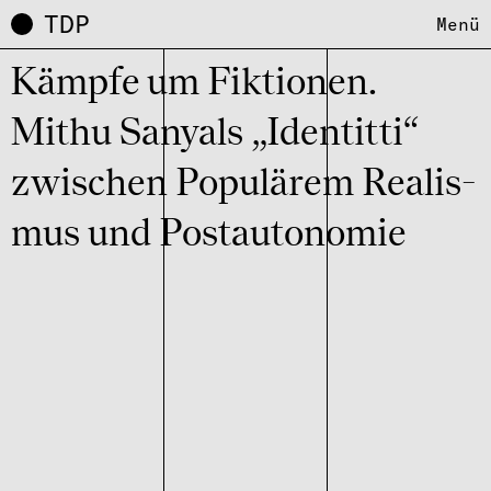
TDP
Menü
Kämpfe um Fikti­o­nen.
Mithu Sanyals „Iden­titti“
zwischen Popu­lä­rem Realis­
mus und Post­au­to­no­mie