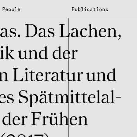
People
Publications
i­tas. Das Lachen,
ik und der
n Lite­ra­tur und
s Spät­mit­tel­al­
 der Frühen