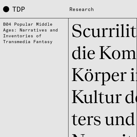
TDP
Research
B04 Popular Middle
Scur­ri­l
Ages: Narratives and
Inventories of
Transmedia Fantasy
die Kom
Körper i
Kultur de
ters und