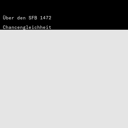
Über den SFB 1472
Chancengleichheit
Stellenausschreibungen
Impressum
Datenschutz
Intern
Fediverse
Bluesky
Instagram