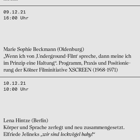
09.12.21
16:00 Uhr
Marie Sophie Beck­mann (Olden­burg)
„Wenn ich von ‚Under­ground-Film‘ spre­che, dann meine ich
im Prin­zip eine Haltung“. Programm, Praxis und Posi­tio­nie­
rung der Kölner Filmi­n­i­tia­tive XSCREEN (1968-1971)
10.12.21
10:00 Uhr
Lena Hintze (Berlin)
Körper und Spra­che zerlegt und neu zusam­men­ge­setzt.
Elfriede Jeli­neks
„wir sind lock­vö­gel baby!“