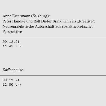
Anna Ester­mann (Salz­burg):
Peter Handke und Rolf Dieter Brink­mann als „Kre­a­tive“.
Neusen­si­bi­lis­ti­sche Autor­schaft aus sozi­althe­o­re­ti­scher
Perspek­tive
09.12.21
11:45 Uhr
Kaffee­pause
09.12.21
12:00 Uhr