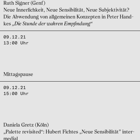
Ruth Signer (Genf)
Neue Inner­lich­keit, Neue Sensi­bi­li­tät, Neue Subjek­ti­vi­tät?
Die Abwen­dung von allge­mei­nen Konzep­ten in Peter Hand­
kes
„Die Stunde der wahren Empfin­dung“
09.12.21
13:00 Uhr
Mittags­pause
09.12.21
15:00 Uhr
Dani­ela Gretz (Köln)
„Palette revi­si­ted“: Hubert Fich­tes „Neue Sensi­bi­li­tät” inter­
me­dial