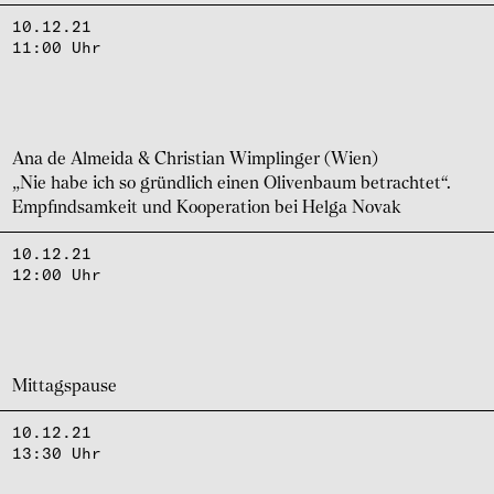
10.12.21
11:00 Uhr
Ana de Almeida & Chris­tian Wimp­lin­ger (Wien)
„Nie habe ich so gründ­lich einen Oliven­baum betrach­tet“.
Empfind­sam­keit und Koope­ra­tion bei Helga Novak
10.12.21
12:00 Uhr
Mittags­pause
10.12.21
13:30 Uhr