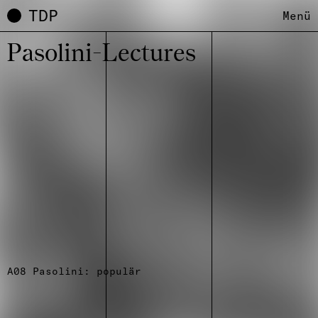
TDP
Menü
Paso­lini-Lectu­res
A08 Pasolini: populär