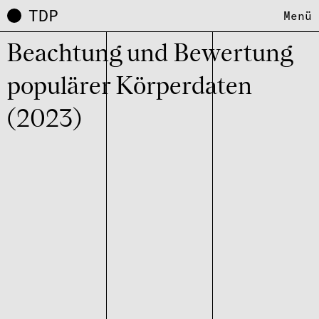
TDP
Menü
Beach­tung und Bewer­tung
popu­lä­rer Körper­da­ten
(2023)