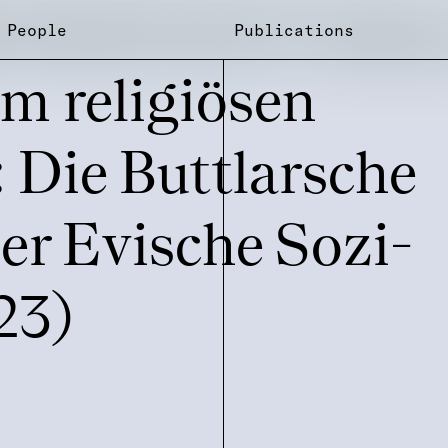
People
Publications
m reli­gi­ösen
 Die Butt­lar­sche
er Evische Sozi­
023)