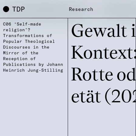
TDP
Research
C06 ‘Self-made
Gewalt i
religion’?
Transformations of
Popular Theological
Discourses in the
Kontext:
Mirror of the
Reception of
Publications by Johann
Rotte od
Heinrich Jung-Stilling
e­tät (2