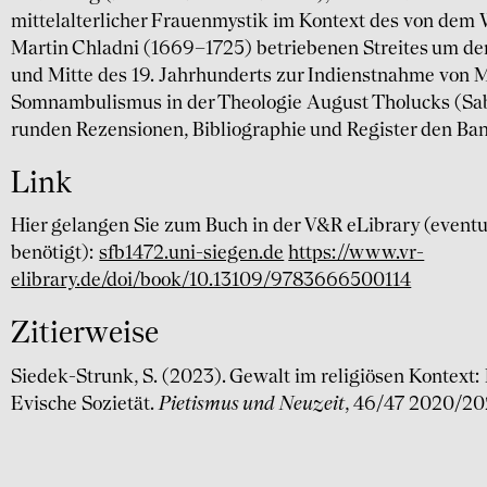
mittelalterlicher Frauenmystik im Kontext des von dem
Martin Chladni (1669–1725) betriebenen Streites um de
und Mitte des 19. Jahrhunderts zur Indienstnahme von
Somnambulismus in der Theologie August Tholucks (Sab
runden Rezensionen, Bibliographie und Register den Ban
Link
Hier gelangen Sie zum Buch in der V&R eLibrary (eventue
benötigt):
sfb1472.uni-siegen.de
https://www.vr-
elibrary.de/doi/book/10.13109/9783666500114
Zitierweise
Siedek-Strunk, S. (2023). Gewalt im religiösen Kontext: 
Evische Sozietät.
Pietismus und Neuzeit
, 46/47 2020/202