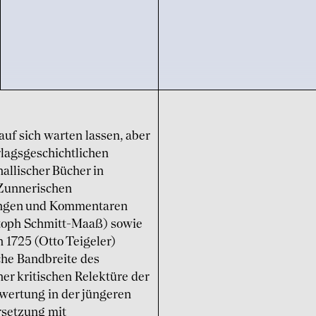
uf sich warten lassen, aber
rlagsgeschichtlichen
llischer Bücher in
r Zunnerischen
ungen und Kommentaren
istoph Schmitt-Maaß) sowie
 1725 (Otto Teigeler)
che Bandbreite des
er kritischen Relektüre der
wertung in der jüngeren
rsetzung mit