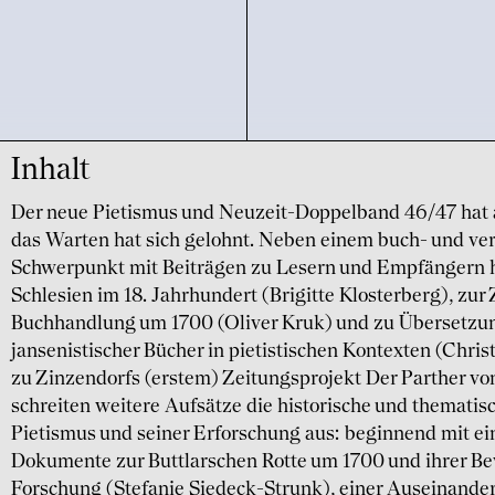
Inhalt
Der neue Pietismus und Neuzeit-Doppelband 46/47 hat a
das Warten hat sich gelohnt. Neben einem buch- und ve
Schwerpunkt mit Beiträgen zu Lesern und Empfängern ha
Schlesien im 18. Jahrhundert (Brigitte Klosterberg), zu
Buchhandlung um 1700 (Oliver Kruk) und zu Übersetz
jansenistischer Bücher in pietistischen Kontexten (Chr
zu Zinzendorfs (erstem) Zeitungsprojekt Der Parther von
schreiten weitere Aufsätze die historische und thematis
Pietismus und seiner Erforschung aus: beginnend mit ein
Dokumente zur Buttlarschen Rotte um 1700 und ihrer Be
Forschung (Stefanie Siedeck-Strunk), einer Auseinande