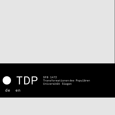
de
en