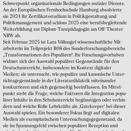
Schwer­punkt organi­satio­nale Bedin­gungen sozialer Dienste.
An der Euro­päischen Fern­hoch­schule Hamburg absol­vierte
sie 2024 ihr Zerti­fikats­studium in Politik­gestal­tung und
Politik­manage­ment und schloss 2025 eine berufs­beglei­tende
Weiter­bildung zur Diplom-Tanz­päda­gogin am Off-Theater
NRW ab.
Seit Februar 2025 ist Lara Völlnagel wissen­schaft­liche Mit­
arbei­terin im Teil­projekt B08 des Sonder­forschungs­bereichs
„Trans­forma­tionen des Popu­lären“. Ihr Forschungs­vorhaben
widmet sich der Auswahl popu­lärer Gegen­stände für den
Deutsch­unter­richt, insbeson­dere im Kontext digitaler
Medien; sie unter­sucht, wie popu­läre und kano­nische Unter­
richts­gegen­stände in der Literatur­didaktik mitein­ander
konkur­rieren und sich gegen­seitig beein­flussen. Im Mittel­
punkt steht die Frage, welche Faktoren die Inte­gration popu­
lärer Inhalte in den Schul­unter­richt begün­stigen oder verhin­
dern und welche Rolle Lehr­kräfte als ‚Gate­keeper‘ bei dieser
Auswahl spielen. Ein beson­derer Fokus liegt auf digi­talen
Medien als exem­plari­schem Unter­suchungs­gegen­stand, da
sie im Spannungs­feld zwischen popu­lärer Rezep­tion und