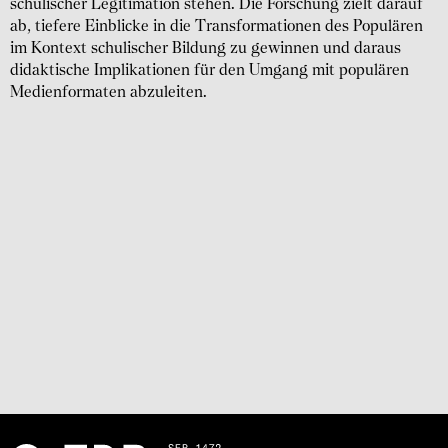
schuli­scher Legiti­mation stehen. Die Forschung zielt darauf
ab, tiefere Einblicke in die Trans­forma­tionen des Popu­lären
im Kontext schuli­scher Bildung zu gewinnen und daraus
didak­tische Implika­tionen für den Umgang mit popu­lären
Medien­formaten abzu­leiten.