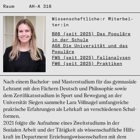
Raum
AH-A 316
Wissen­schaft­li­che:r Mita­r­bei­
ter:in
B08 (seit 2025) Das Populäre
in der Schule
AG6 Die Universität und das
Populäre
FW5 (seit 2025) Fallanalysen
FW6 (seit 2025) Praktiken
Nach einem Bachelor- und Masterstudium für das gymnasiale
Lehramt mit den Fächern Deutsch und Philo­sophie sowie
dem Zerti­fikats­studium in Sport und Bewe­gung an der
Univer­sität Siegen sammelte Lara Völl­nagel umfang­reiche
prak­tische Erfah­rungen als Lehr­kaft an verschie­denen Schul­
formen.
2021 folgte die Aufnahme eines Zweit­studiums in der
Sozialen Arbeit und der Tätigkeit als wissen­schaft­liche Hilfs­
kraft im Depart­ment Erziehungs­wissen­schaften mit dem