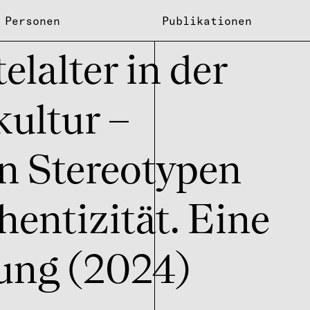
Personen
Publikationen
l­al­ter in der
kul­tur –
 Stereo­ty­pen
n­ti­zi­tät. Eine
rung (2024)