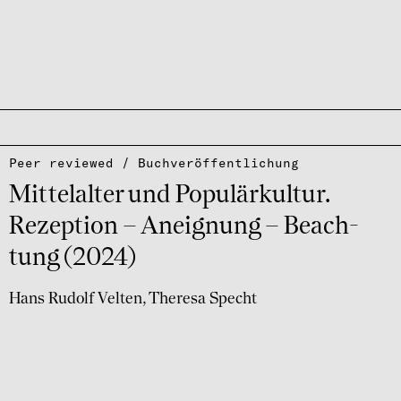
Peer reviewed / Buch­ver­öf­fent­li­chung
Mittel­al­ter und Popu­lär­kul­tur.
Rezep­tion – Aneig­nung – Beach­
tung (2024)
Hans Rudolf Velten
Theresa Specht