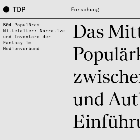
TDP
Forschung
B04 Populäres
Das Mitte
Mittelalter: Narrative
und Inventare der
Fantasy im
Medienverbund
Popu­lär­
zwischen
und Authe
Einfüh­