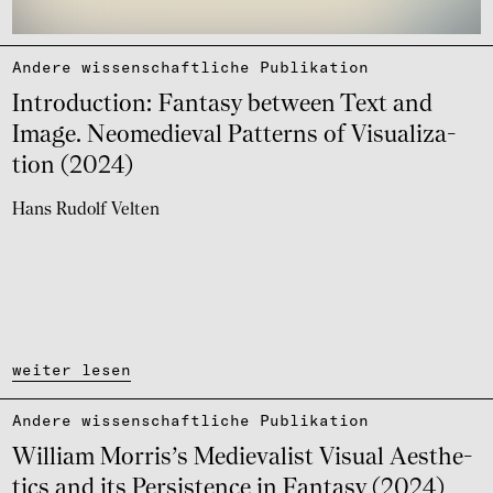
Andere wissen­schaft­li­che Publi­ka­tion
Intro­duc­tion: Fantasy between Text and
Image. Neome­die­val Patterns of Visu­a­li­za­
tion (2024)
Hans Rudolf Velten
weiter lesen
Andere wissen­schaft­li­che Publi­ka­tion
William Morris’s Medie­va­list Visual Aesthe­
tics and its Persis­tence in Fantasy (2024)