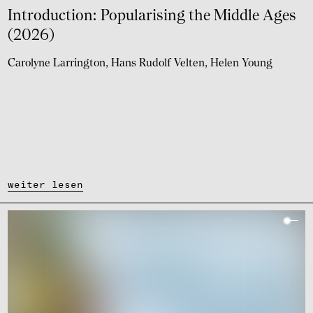
Intro­duc­tion: Popu­la­ri­sing the Middle Ages
(2026)
Carolyne Larrington
Hans Rudolf Velten
Helen Young
weiter lesen