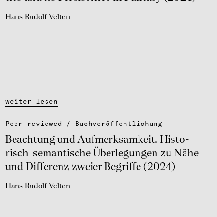
Hans Rudolf Velten
weiter lesen
Peer reviewed / Buch­ver­öf­fent­li­chung
Beach­tung und Aufmerk­sam­keit. Histo­
risch-seman­ti­sche Über­le­gun­gen zu Nähe
und Diffe­renz zweier Begriffe (2024)
Hans Rudolf Velten