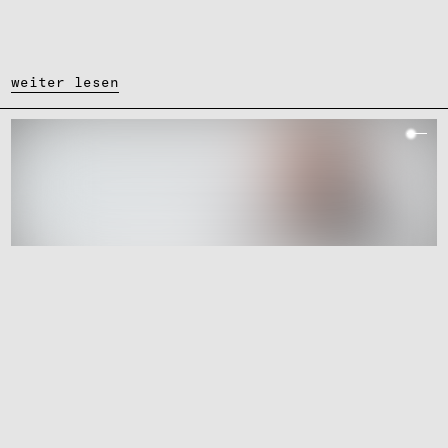
weiter lesen
Podcast
Sehn­suchts­ort Avalon
Theresa Specht
Hans Rudolf Velten
Andrea Schindler