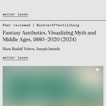
weiter lesen
Peer reviewed / Buch­ver­öf­fent­li­chung
Fantasy Aesthe­tics. Visu­a­li­zing Myth and
Middle Ages, 1880–2020 (2024)
Hans Rudolf Velten
Joseph Imorde
weiter lesen