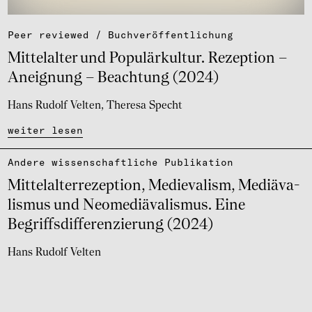
Peer reviewed / Buch­ver­öf­fent­li­chung
Mittel­al­ter und Popu­lär­kul­tur. Rezep­tion –
Aneig­nung – Beach­tung (2024)
Hans Rudolf Velten
Theresa Specht
weiter lesen
Andere wissen­schaft­li­che Publi­ka­tion
Mittel­al­ter­re­zep­tion, Medie­va­lism, Medi­äva­
lis­mus und Neome­di­äva­lis­mus. Eine
Begriffs­dif­fe­ren­zie­rung (2024)
Hans Rudolf Velten