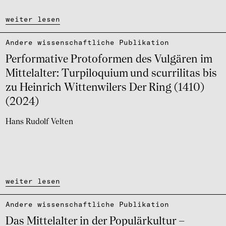
weiter lesen
Andere wissen­schaft­li­che Publi­ka­tion
Perfor­ma­tive Proto­for­men des Vulgä­ren im
Mittel­al­ter: Turpi­lo­quium und scur­ri­li­tas bis
zu Hein­rich Witten­wi­lers Der Ring (1410)
(2024)
Hans Rudolf Velten
weiter lesen
Andere wissen­schaft­li­che Publi­ka­tion
Das Mittel­al­ter in der Popu­lär­kul­tur –