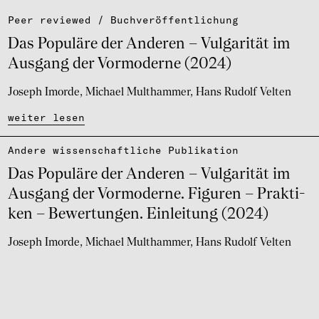
Peer reviewed / Buch­ver­öf­fent­li­chung
Das Popu­läre der Ande­ren – Vulga­ri­tät im
Ausgang der Vormo­derne (2024)
Joseph Imorde
Michael Multhammer
Hans Rudolf Velten
weiter lesen
Andere wissen­schaft­li­che Publi­ka­tion
Das Popu­läre der Ande­ren – Vulga­ri­tät im
Ausgang der Vormo­derne. Figu­ren – Prak­ti­
ken – Bewer­tun­gen. Einlei­tung (2024)
Joseph Imorde
Michael Multhammer
Hans Rudolf Velten