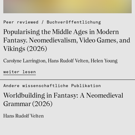
Peer reviewed / Buch­ver­öf­fent­li­chung
Popu­la­ri­sing the Middle Ages in Modern
Fantasy. Neome­die­va­lism, Video Games, and
Vikings (2026)
Carolyne Larrington
Hans Rudolf Velten
Helen Young
weiter lesen
Andere wissen­schaft­li­che Publi­ka­tion
World­buil­ding in Fantasy: A Neome­die­val
Grammar (2026)
Hans Rudolf Velten