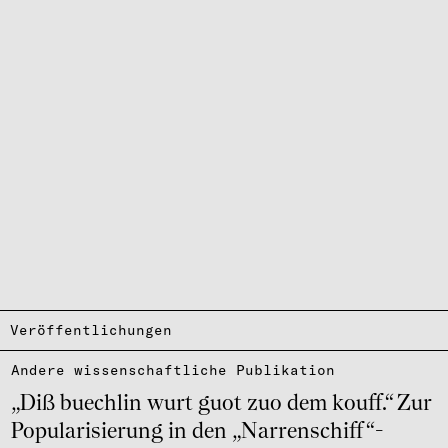
Veröffentlichungen
Andere wissen­schaft­li­che Publi­ka­tion
„Diß buech­lin wurt guot zuo dem kouff.“ Zur
Popu­la­ri­sie­rung in den „Nar­ren­schiff“-