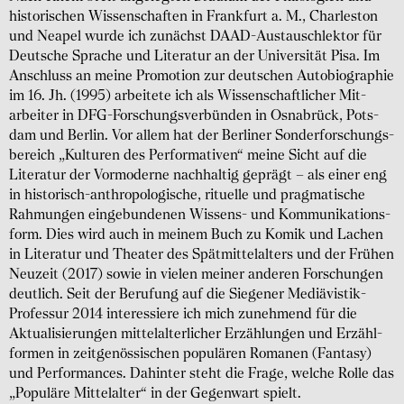
histo­rischen Wissen­schaften in Frank­furt a. M., Charles­ton
und Neapel wurde ich zunächst DAAD-Austausch­lektor für
Deutsche Sprache und Lite­ratur an der Univer­sität Pisa. Im
Anschluss an meine Promo­tion zur deutschen Auto­bio­graphie
im 16. Jh. (1995) arbei­tete ich als Wissen­schaft­licher Mit­
arbeiter in DFG-Forschungs­verbünden in Osna­brück, Pots­
dam und Berlin. Vor allem hat der Ber­liner Sonder­forschungs­
bereich „Kulturen des Perfor­mativen“ meine Sicht auf die
Literatur der Vor­moderne nach­haltig geprägt – als einer eng
in histo­risch-anthropo­logische, rituelle und prag­matische
Rahmungen ein­gebun­denen Wissens- und Kommuni­kations­
form. Dies wird auch in meinem Buch zu Komik und Lachen
in Literatur und Theater des Spät­mittel­alters und der Frühen
Neuzeit (2017) sowie in vielen meiner anderen Forschungen
deutlich. Seit der Berufung auf die Siegener Mediä­vistik-
Professur 2014 interessiere ich mich zunehmend für die
Aktuali­sierungen mittel­alter­licher Erzäh­lungen und Erzähl­
formen in zeit­genössi­schen popu­lären Romanen (Fantasy)
und Perfor­mances. Dahinter steht die Frage, welche Rolle das
„Popu­läre Mittel­alter“ in der Gegen­wart spielt.