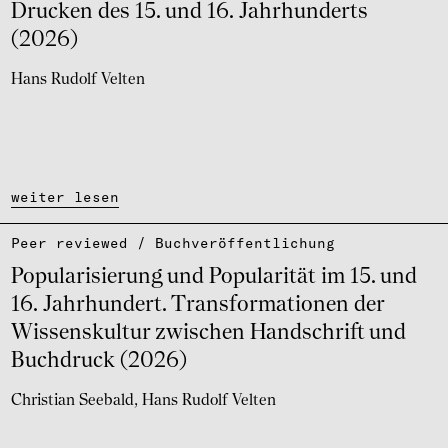
Drucken des 15. und 16. Jahr­hun­derts
(2026)
Hans Rudolf Velten
weiter lesen
Peer reviewed / Buch­ver­öf­fent­li­chung
Popu­la­ri­sie­rung und Popu­la­ri­tät im 15. und
16. Jahr­hun­dert. Trans­for­ma­ti­o­nen der
Wissens­kul­tur zwischen Hand­schrift und
Buch­druck (2026)
Christian Seebald
Hans Rudolf Velten