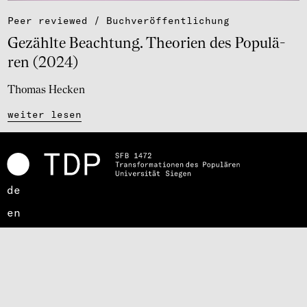
Peer reviewed / Buch­ver­öf­fent­li­chung
Gezählte Beach­tung. Theo­rien des Popu­lä­
ren (2024)
Thomas Hecken
weiter lesen
de
en
Über den SFB 1472
Chancengleichheit