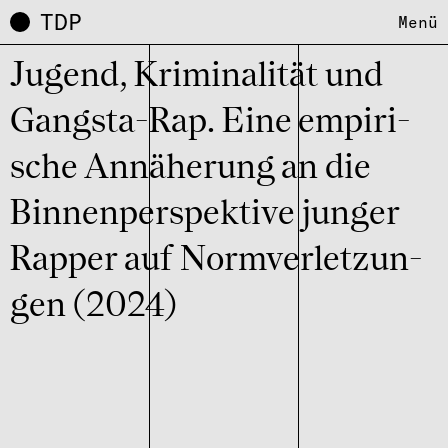
TDP
Menü
Jugend, Krimi­na­li­tät und
Gangsta-Rap. Eine empi­ri­
sche Annä­he­rung an die
Binnen­per­spek­tive junger
Rapper auf Norm­ver­let­zun­
gen (2024)