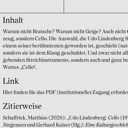
Inhalt
Warum nicht Bratsche? Warum nicht Geige? Auch nicht G
zeug, sondern Cello. Die Auswahl, die Udo Linden­berg fü
einem seiner berühm­testen geworden ist, geschieht (natür
sondern sie ist dem Klang geschuldet. Und zwar nicht all
gebenden Streich­instru­ments, sondern auch und ganz 
Wortes „Cello“.
Link
Hier finden Sie das PDF (institutioneller Zugang erforde
Zitierweise
Schaffrick, Matthias (2026): „Udo Lindenberg:
Cello
(19
Jürgensen und Gerhard Kaiser (Hg.):
Eine Kulturgeschic