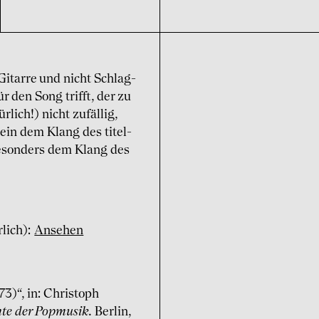
itarre und nicht Schlag­
r den Song trifft, der zu
lich!) nicht zufällig,
ein dem Klang des titel­
besonders dem Klang des
rlich):
Ansehen
73)“, in: Christoph
hte der Popmusik.
Berlin,