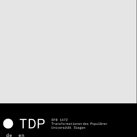
de
en