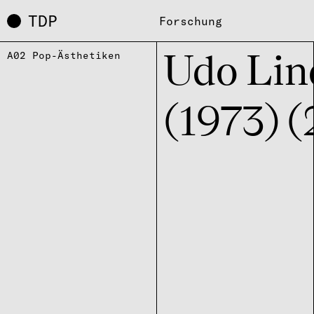
TDP
Forschung
A02 Pop-Ästhetiken
Udo Lind
(1973) 