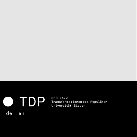
de
en