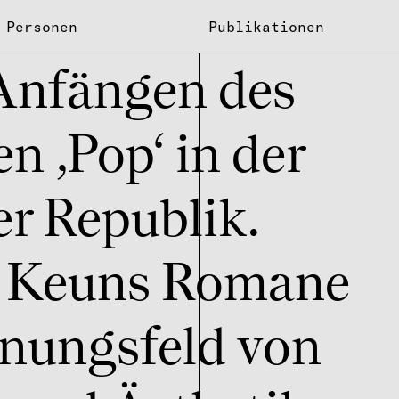
Personen
Publikationen
Anfän­gen des
en ‚Pop‘ in der
r Repu­blik.
 Keuns Romane
nungs­feld von