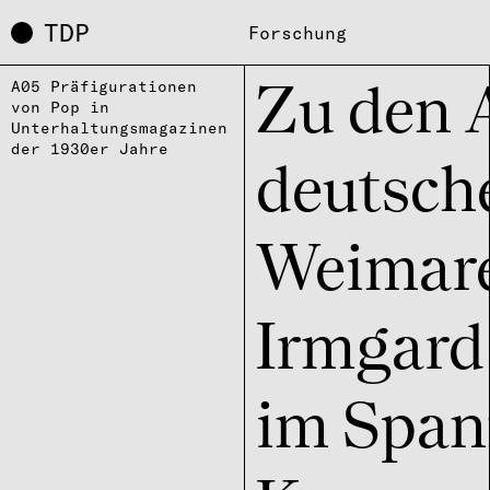
TDP
Forschung
A05 Präfigurationen
Zu den 
von Pop in
Unterhaltungsmagazinen
der 1930er Jahre
deut­sch
Weima­re
Irmgard
im Span­