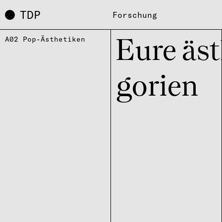
TDP
Forschung
A02 Pop-Ästhetiken
Eure äst
go­rien