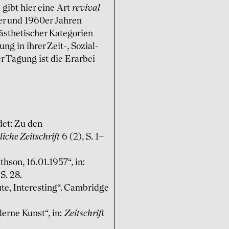
s gibt hier eine Art
revival
er und 1960er Jahren
the­tischer Kate­gorien
g in ihrer Zeit-, Sozial-
r Tagung ist die Erarbei­
det: Zu den
iche Zeitschrift
6 (2), S. 1–
hson, 16.01.1957“, in:
S. 28.
ute, Interesting“. Cambridge
erne Kunst“, in:
Zeitschrift