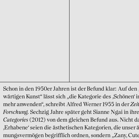
Schon in den 1950er Jahren ist der Befund klar: Auf den
wärtigen Kunst“ lässt sich „die Kate­gorie des ‚Schönen‘ i
mehr anwenden“, schreibt Alfred Werner 1955 in der
Zeit
Forschung.
Sechzig Jahre später geht Sianne Ngai in ih
Cate­gories
(2012) von dem gleichen Befund aus. Nicht da
‚Erhabene‘ seien die ästhe­tischen Kate­gorien, die unser
mungs­vermögen begriff­lich ordnen, sondern „Zany, Cute,