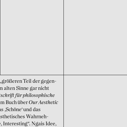
 „größeren Teil der gegen­
m alten Sinne gar nicht
­schrift für philo­sophi­sche
rem Buch über
Our Aesthetic
s ‚Schöne‘ und das
 ästhe­tisches Wahrneh­
 Interesting“. Ngais Idee,