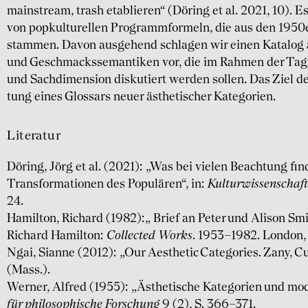
main­stream, trash etablieren“ (Döring et al. 2021, 10). E
von popkul­turellen Programm­formeln, die aus den 1950
stammen. Davon ausgehend schlagen wir einen Katalog äs
und Geschmacks­seman­tiken vor, die im Rahmen der Tagun
und Sach­dimension diskutiert werden sollen. Das Ziel de
tung eines Glossars neuer ästhe­tischer Kate­gorien.
Literatur
Döring, Jörg et al. (2021): „Was bei vielen Beachtung fin
Transformationen des Populären“, in:
Kulturwissenschaftl
24.
Hamilton, Richard (1982):„ Brief an Peter und Alison Smit
Richard Hamilton:
Collected Works
. 1953–1982. London, 
Ngai, Sianne (2012): „Our Aesthetic Categories. Zany, C
(Mass.).
Werner, Alfred (1955): „Ästhetische Kategorien und mod
für philosophische Forschung
9 (2), S. 366–371.