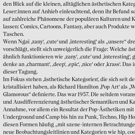
den Blick auf die kleinen, alltäg­lichen ästhe­tischen Kate
Leser:innen auf Anhieb einleuchtend, denn ihr Befund 
auf zahl­reiche Phäno­mene der popu­lären Kulturen und K
lassen: Comics, Cartoons, Fantasy, aber auch Produkte 
Taschen.
Wenn Ngai ‚zany‘, ‚cute‘ und ‚interesting‘ als „unsere“ dre
vorschlägt, stellt sich unweiger­lich die Frage: Welche äst
ähnlich funktio­nieren wie ‚zany‘, ‚cute‘ und ‚interesting‘,
denke an ‚charmant‘, ‚deep‘, ‚epic‘, ‚nice‘ oder ‚krass‘. Da
dieser Tagung.
Im Fokus stehen ‚ästhe­tische Kate­gorien‘, die sich seit 
kristal­lisiert haben, als Richard Hamilton ‚Pop Art‘ als „
Glamorous“ definierte. Das war 1957. Die seitdem voran­
und Ausdiffe­renzie­rung ästhe­tischer Seman­tiken und Kat
Annahme, vor allem ein Resultat der Pop-Ästhe­tiken mit 
Under­ground und Camp bis hin zu Punk, Techno, Hip Hop
diesen Formen häufig „mit szene-internen Betrach­tunge
neue Beob­achtungs­leitlinien und Kate­gorien wie hip, co