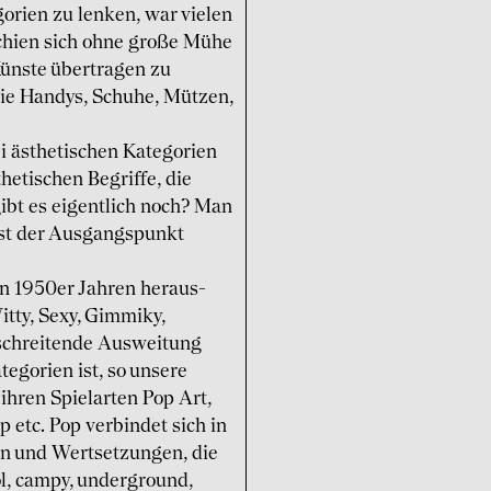
­gorien zu lenken, war vielen
schien sich ohne große Mühe
ünste über­tragen zu
wie Handys, Schuhe, Mützen,
i ästhe­tischen Kate­gorien
he­tischen Begriffe, die
 gibt es eigent­lich noch? Man
s ist der Ausgangs­punkt
den 1950er Jahren heraus­
Witty, Sexy, Gimmiky,
schrei­tende Auswei­tung
e­gorien ist, so unsere
ihren Spiel­arten Pop Art,
 etc. Pop verbindet sich in
n und Wert­setzungen, die
ol, campy, under­ground,