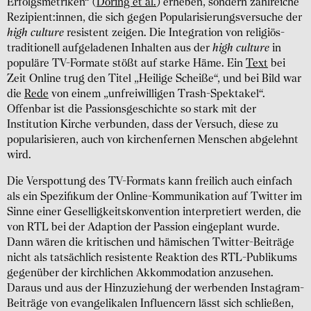
Erfolgsmetriken“ (
Döring et al.
) erheben, sondern zahlreiche
Rezipient:innen, die sich gegen Popularisierungsversuche der
high culture
resistent zeigen. Die Integration von religiös-
traditionell aufgeladenen Inhalten aus der
high culture
in
populäre TV-Formate stößt auf starke Häme. Ein
Text
bei
Zeit Online trug den Titel „Heilige Scheiße“, und bei Bild war
die
Rede
von einem „unfreiwilligen Trash-Spektakel“.
Offenbar ist die Passionsgeschichte so stark mit der
Institution Kirche verbunden, dass der Versuch, diese zu
popularisieren, auch von kirchenfernen Menschen abgelehnt
wird.
Die Verspottung des TV-Formats kann freilich auch einfach
als ein Spezifikum der Online-Kommunikation auf Twitter im
Sinne einer Geselligkeitskonvention interpretiert werden, die
von RTL bei der Adaption der Passion eingeplant wurde.
Dann wären die kritischen und hämischen Twitter-Beiträge
nicht als tatsächlich resistente Reaktion des RTL-Publikums
gegenüber der kirchlichen Akkommodation anzusehen.
Daraus und aus der Hinzuziehung der werbenden Instagram-
Beiträge von evangelikalen Influencern lässt sich schließen,