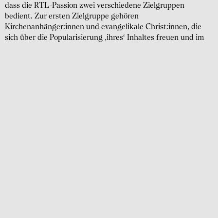
dass die RTL-Passion zwei verschiedene Zielgruppen
bedient. Zur ersten Zielgruppe gehören
Kirchenanhänger:innen und evangelikale Christ:innen, die
sich über die Popularisierung ‚ihres‘ Inhaltes freuen und im
Ergebnis auf die wiedererstarkende Popularität von Kirche
bzw. Christentum hoffen. Zur zweiten Zielgruppe zählen
kirchen- und glaubensferne Menschen, die unterhalten
werden möchten und die die Verbindung von kirchlichen
Inhalten und der Prime-Time auf RTL zu unverhohlenem
Spott auf Online-Medien reizt.
Wertet man weitere polemische Tweets und mediale Formate
wie Videos und Podcasts aus, wird allerdings deutlich, dass es
auch eine popkulturelle Verwertung der RTL-Show gibt. Ein
Ausschnitt
aus der Fernsehsendung TV total auf YouTube
unter dem Titel „Die Passion – eine messerscharfe Analyse“
und die
Folge
„Kreuzweg durch den Fernsehabend (feat.
Micky Beisenherz)“ des Podcasts
Baywatch Berlin
von Klaas
Heufer-Umlauf und dessen Kollegen etwa griffen die
Fernsehshow auf und generierten damit selbst Quoten, die
im Fall des TV total YouTube-Videos mit über 85.000 Klicks