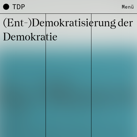
TDP
Menü
(Ent-)Demo­kra­ti­sie­rung der
Demo­kra­tie