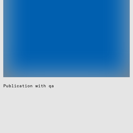
Publi­ca­tion with qa
(Ent-)Demo­kra­ti­sie­rung der Demo­kra­tie.
Ein Essay (2020)
Philip Manow
read more