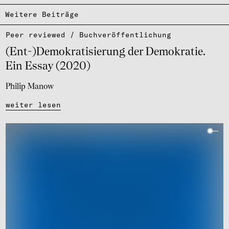
Weitere Beiträge
Peer reviewed / Buch­ver­öf­fent­li­chung
(Ent-)Demo­kra­ti­sie­rung der Demo­kra­tie.
Ein Essay (2020)
Philip Manow
weiter lesen