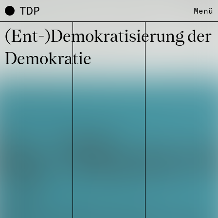
TDP
Menü
(Ent-)Demo­kra­ti­sie­rung der
Demo­kra­tie