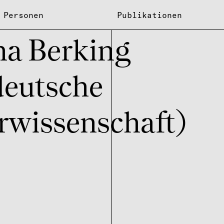
Personen
Publikationen
na Berking
deutsche
rwissenschaft)