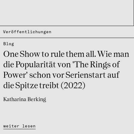
Veröffentlichungen
Blog
One Show to rule them all. Wie man
die Popu­la­ri­tät von 'The Rings of
Power' schon vor Seri­en­start auf
die Spitze treibt (2022)
Katharina Berking
weiter lesen