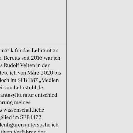
ematik für das Lehramt an
 Bereits seit 2016 war ich
s Rudolf Velten in der
tete ich von März 2020 bis
bloch im SFB 1187 „Medien
it am Lehrstuhl der
antasyliteratur entschied
ührung meines
ls wissenschaftliche
tglied im SFB 1472
denfiguren untersuche ich
tiven Verfahren der