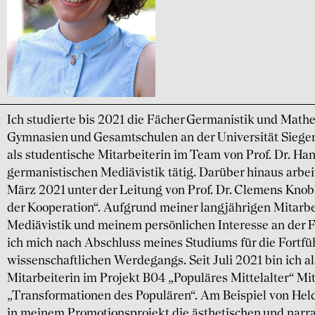
Ich studierte bis 2021 die Fächer Germanistik und Math
Gymnasien und Gesamtschulen an der Universität Siegen.
als studentische Mitarbeiterin im Team von Prof. Dr. Han
germanistischen Mediävistik tätig. Darüber hinaus arbei
März 2021 unter der Leitung von Prof. Dr. Clemens Kno
der Kooperation“. Aufgrund meiner langjährigen Mitarbe
Mediävistik und meinem persönlichen Interesse an der F
ich mich nach Abschluss meines Studiums für die Fortf
wissenschaftlichen Werdegangs. Seit Juli 2021 bin ich a
Mitarbeiterin im Projekt B04 „Populäres Mittelalter“ Mi
„Transformationen des Populären“. Am Beispiel von Hel
in meinem Promotionsprojekt die ästhetischen und narra