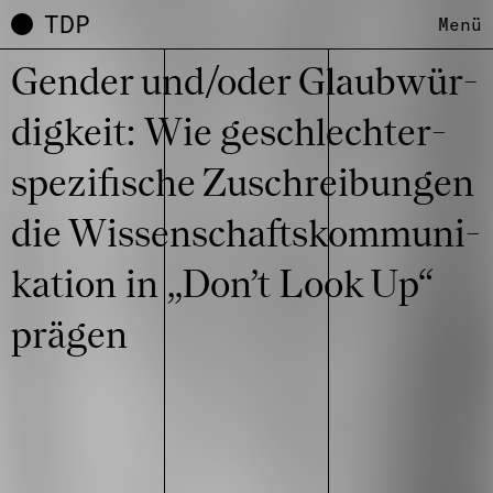
TDP
Menü
Gender und/oder Glaub­wür­
dig­keit: Wie geschlech­ter­
spe­zi­fi­sche Zuschrei­bun­gen
die Wissen­schafts­kom­mu­ni­
ka­tion in „Don’t Look Up“
prägen