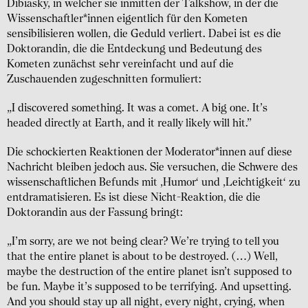
Dibiasky, in welcher sie inmitten der Talkshow, in der die
Wissenschaftler*innen eigentlich für den Kometen
sensibilisieren wollen, die Geduld verliert. Dabei ist es die
Doktorandin, die die Entdeckung und Bedeutung des
Kometen zunächst sehr vereinfacht und auf die
Zuschauenden zugeschnitten formuliert:
„I discovered something. It was a comet. A big one. It’s
headed directly at Earth, and it really likely will hit.”
Die schockierten Reaktionen der Moderator*innen auf diese
Nachricht bleiben jedoch aus. Sie versuchen, die Schwere des
wissenschaftlichen Befunds mit ,Humor‘ und ,Leichtigkeit‘ zu
entdramatisieren. Es ist diese Nicht-Reaktion, die die
Doktorandin aus der Fassung bringt:
„I’m sorry, are we not being clear? We’re trying to tell you
that the entire planet is about to be destroyed. (…) Well,
maybe the destruction of the entire planet isn’t supposed to
be fun. Maybe it’s supposed to be terrifying. And upsetting.
And you should stay up all night, every night, crying, when