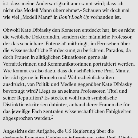
ist, dass meine Andersartigkeit anerkannt wird; dass ich
1
nicht das Modell Mann übernehme“.
Schauen wir doch mal,
wie viel „Modell Mann“ in
Don’t Look Up
vorhanden ist.
Obwohl Kate Dibiasky den Kometen entdeckt hat, ist es nicht
die weibliche Doktorandin, sondern der männliche Professor,
der das scheinbare ,Potenzial‘ mitbringt, im Fernsehen über
die wissenschaftliche Entdeckung zu berichten. Paradox, da
doch Frauen in alltäglichen Situationen gerne als
Vermittlerinnen und Kommunikatorinnen portraitiert werden.
Wie kommt es also dazu, dass der schüchterne Prof. Mindy,
der sich gerne in Formeln und Wahrscheinlichkeiten
ausdrückt, von Politik und Medien gegenüber Kate Dibiasky
bevorzugt wird? Liegt es an seinem Professoren-Titel und
seiner Reputation? Es stecken wohl auch symbolische
Distinktionskriterien dahinter, anhand derer Frauen die für
das jeweilige Fach zentralen wissenschaftlichen Fähigkeiten
2
abgesprochen werden.
Angesichts der Aufgabe, die US-Regierung über die