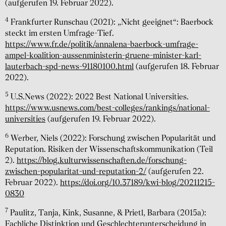
(aufgerufen 19. Februar 2022).
4
Frankfurter Runschau (2021): „Nicht geeignet“: Baerbock
steckt im ersten Umfrage-Tief.
https://www.fr.de/politik/annalena-baerbock-umfrage-
ampel-koalition-aussenministerin-gruene-minister-karl-
lauterbach-spd-news-91180100.html
(aufgerufen 18. Februar
2022).
5
U.S.News (2022): 2022 Best National Universities.
https://www.usnews.com/best-colleges/rankings/national-
universities
(aufgerufen 19. Februar 2022).
6
Werber, Niels (2022): Forschung zwischen Popularität und
Reputation. Risiken der Wissenschaftskommunikation (Teil
2).
https://blog.kulturwissenschaften.de/forschung-
zwischen-popularitat-und-reputation-2/
(aufgerufen 22.
Februar 2022).
https://doi.org/10.37189/kwi-blog/20211215-
0830
7
Paulitz, Tanja, Kink, Susanne, & Prietl, Barbara (2015a):
Fachliche Distinktion und Geschlechterunterscheidung in