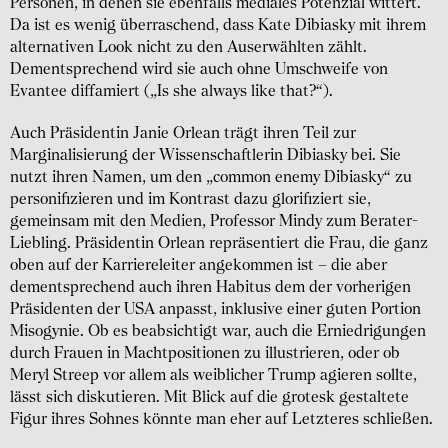
Personen, in denen sie ebenfalls mediales Potenzial wittert.
Da ist es wenig überraschend, dass Kate Dibiasky mit ihrem
alternativen Look nicht zu den Auserwählten zählt.
Dementsprechend wird sie auch ohne Umschweife von
Evantee diffamiert („Is she always like that?“).
Auch Präsidentin Janie Orlean trägt ihren Teil zur
Marginalisierung der Wissenschaftlerin Dibiasky bei. Sie
nutzt ihren Namen, um den „common enemy Dibiasky“ zu
personifizieren und im Kontrast dazu glorifiziert sie,
gemeinsam mit den Medien, Professor Mindy zum Berater-
Liebling. Präsidentin Orlean repräsentiert die Frau, die ganz
oben auf der Karriereleiter angekommen ist – die aber
dementsprechend auch ihren Habitus dem der vorherigen
Präsidenten der USA anpasst, inklusive einer guten Portion
Misogynie. Ob es beabsichtigt war, auch die Erniedrigungen
durch Frauen in Machtpositionen zu illustrieren, oder ob
Meryl Streep vor allem als weiblicher Trump agieren sollte,
lässt sich diskutieren. Mit Blick auf die grotesk gestaltete
Figur ihres Sohnes könnte man eher auf Letzteres schließen.