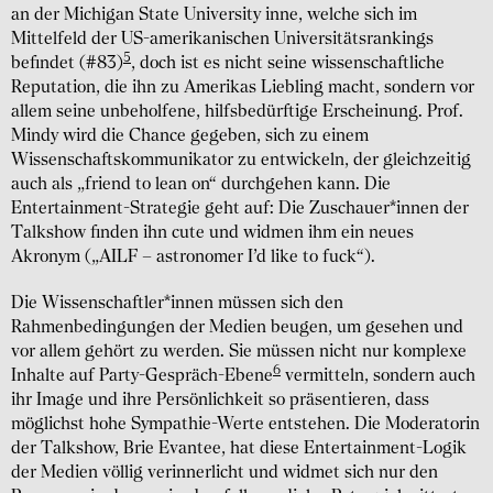
an der Michigan State University inne, welche sich im
Mittelfeld der US-amerikanischen Universitätsrankings
5
befindet (#83)
, doch ist es nicht seine wissenschaftliche
Reputation, die ihn zu Amerikas Liebling macht, sondern vor
allem seine unbeholfene, hilfsbedürftige Erscheinung. Prof.
Mindy wird die Chance gegeben, sich zu einem
Wissenschaftskommunikator zu entwickeln, der gleichzeitig
auch als „friend to lean on“ durchgehen kann. Die
Entertainment-Strategie geht auf: Die Zuschauer*innen der
Talkshow finden ihn cute und widmen ihm ein neues
Akronym („AILF – astronomer I’d like to fuck“).
Die Wissenschaftler*innen müssen sich den
Rahmenbedingungen der Medien beugen, um gesehen und
vor allem gehört zu werden. Sie müssen nicht nur komplexe
6
Inhalte auf Party-Gespräch-Ebene
vermitteln, sondern auch
ihr Image und ihre Persönlichkeit so präsentieren, dass
möglichst hohe Sympathie-Werte entstehen. Die Moderatorin
der Talkshow, Brie Evantee, hat diese Entertainment-Logik
der Medien völlig verinnerlicht und widmet sich nur den