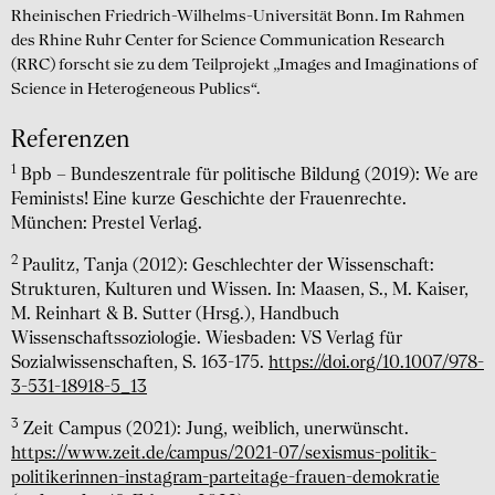
Rheinischen Friedrich-Wilhelms-Universität Bonn. Im Rahmen
des Rhine Ruhr Center for Science Communication Research
(RRC) forscht sie zu dem Teilprojekt „Images and Imaginations of
Science in Heterogeneous Publics“.
Referenzen
1
Bpb – Bundeszentrale für politische Bildung (2019): We are
Feminists! Eine kurze Geschichte der Frauenrechte.
München: Prestel Verlag.
2
Paulitz, Tanja (2012): Geschlechter der Wissenschaft:
Strukturen, Kulturen und Wissen. In: Maasen, S., M. Kaiser,
M. Reinhart & B. Sutter (Hrsg.), Handbuch
Wissenschaftssoziologie. Wiesbaden: VS Verlag für
Sozialwissenschaften, S. 163-175.
https://doi.org/10.1007/978-
3-531-18918-5_13
3
Zeit Campus (2021): Jung, weiblich, unerwünscht.
https://www.zeit.de/campus/2021-07/sexismus-politik-
politikerinnen-instagram-parteitage-frauen-demokratie