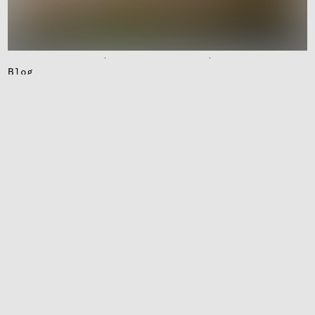
Blog
„Don’t Look Up“. Wissen­schafts­kom­mu­ni­
ka­tion und andere Kata­s­tro­phen
KWI Essen
SFB 1472
weiter lesen