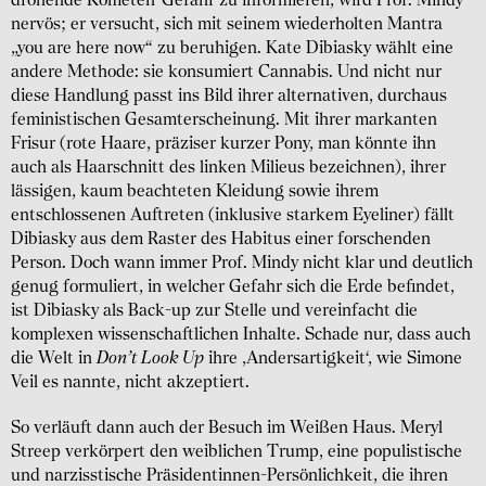
drohende Kometen-Gefahr zu informieren, wird Prof. Mindy
nervös; er versucht, sich mit seinem wiederholten Mantra
„you are here now“ zu beruhigen. Kate Dibiasky wählt eine
andere Methode: sie konsumiert Cannabis. Und nicht nur
diese Handlung passt ins Bild ihrer alternativen, durchaus
feministischen Gesamterscheinung. Mit ihrer markanten
Frisur (rote Haare, präziser kurzer Pony, man könnte ihn
auch als Haarschnitt des linken Milieus bezeichnen), ihrer
lässigen, kaum beachteten Kleidung sowie ihrem
entschlossenen Auftreten (inklusive starkem Eyeliner) fällt
Dibiasky aus dem Raster des Habitus einer forschenden
Person. Doch wann immer Prof. Mindy nicht klar und deutlich
genug formuliert, in welcher Gefahr sich die Erde befindet,
ist Dibiasky als Back-up zur Stelle und vereinfacht die
komplexen wissenschaftlichen Inhalte. Schade nur, dass auch
die Welt in
Don’t Look Up
ihre ,Andersartigkeit‘, wie Simone
Veil es nannte, nicht akzeptiert.
So verläuft dann auch der Besuch im Weißen Haus. Meryl
Streep verkörpert den weiblichen Trump, eine populistische
und narzisstische Präsidentinnen-Persönlichkeit, die ihren