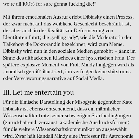
we’re all 100% for sure gonna fucking die!”
Mit ihrem emotionalen Ausruf erlebt Dibiasky einen Prozess,
der zwar nicht auf das weibliche Geschlecht beschränkt ist,
der aber auch in der Realität zur Deformierung von
Identitäten führt; die „yelling lady“, wie die Moderatorin der
Talkshow die Doktorandin bezeichnet, wird zum Meme.
Dibiasky wird nun in den sozialen Medien gemobbt – ganz im
Sinne des altbackenen Klischees einer hysterischen Frau. Der
spätere explosive Moment von Prof. Mindy hingegen wird als
,moralisch gereift‘ illustriert, ihn verfolgen keine shitstorms
oder Verschwörungsnarrative auf Social Media.
III. Let me entertain you
Für die filmische Darstellung der Misogynie gegenüber Kate
Dibiasky ist ebenso entscheidend, dass ein männlicher
Wissenschaftler trotz seiner schwierigen Startbedingungen
(zurückhaltend, zerzaust, akademische Ausdrucksformen)
für die weitere Wissenschaftskommunikation ausgewählt
wird. Zwar hält Randall Mindy eine Professur für Astronomie