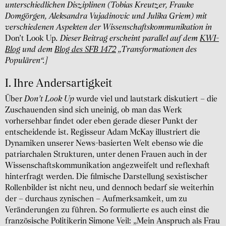
unterschiedlichen Disziplinen (Tobias Kreutzer, Frauke
Domgörgen, Aleksandra Vujadinovic und Julika Griem) mit
verschiedenen Aspekten der Wissenschaftskommunikation in
Don’t Look Up
. Dieser Beitrag erscheint parallel auf dem
KWI-
Blog
und dem
Blog des SFB 1472
„Transformationen des
Populären“.]
I. Ihre Andersartigkeit
Über
Don’t Look Up
wurde viel und lautstark diskutiert – die
Zuschauenden sind sich uneinig, ob man das Werk
vorhersehbar findet oder eben gerade dieser Punkt der
entscheidende ist. Regisseur Adam McKay illustriert die
Dynamiken unserer News-basierten Welt ebenso wie die
patriarchalen Strukturen, unter denen Frauen auch in der
Wissenschaftskommunikation angezweifelt und reflexhaft
hinterfragt werden. Die filmische Darstellung sexistischer
Rollenbilder ist nicht neu, und dennoch bedarf sie weiterhin
der – durchaus zynischen – Aufmerksamkeit, um zu
Veränderungen zu führen. So formulierte es auch einst die
französische Politikerin Simone Veil: „Mein Anspruch als Frau