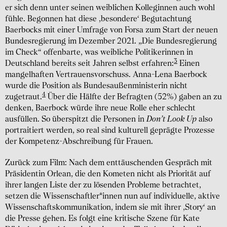
er sich denn unter seinen weiblichen Kolleginnen auch wohl
fühle. Begonnen hat diese ,besondere‘ Begutachtung
Baerbocks mit einer Umfrage von Forsa zum Start der neuen
Bundesregierung im Dezember 2021. „Die Bundesregierung
im Check“ offenbarte, was weibliche Politikerinnen in
3
Deutschland bereits seit Jahren selbst erfahren:
Einen
mangelhaften Vertrauensvorschuss. Anna-Lena Baerbock
wurde die Position als Bundesaußenministerin nicht
4
zugetraut.
Über die Hälfte der Befragten (52%) gaben an zu
denken, Baerbock würde ihre neue Rolle eher schlecht
ausfüllen. So überspitzt die Personen in
Don’t Look Up
also
portraitiert werden, so real sind kulturell geprägte Prozesse
der Kompetenz-Abschreibung für Frauen.
Zurück zum Film: Nach dem enttäuschenden Gespräch mit
Präsidentin Orlean, die den Kometen nicht als Priorität auf
ihrer langen Liste der zu lösenden Probleme betrachtet,
setzen die Wissenschaftler*innen nun auf individuelle, aktive
Wissenschaftskommunikation, indem sie mit ihrer ,Story‘ an
die Presse gehen. Es folgt eine kritische Szene für Kate