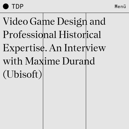
TDP
Menü
Video Game Design and
Profes­si­o­nal Histo­ri­cal
Exper­tise. An Inter­view
with Maxime Durand
(Ubisoft)