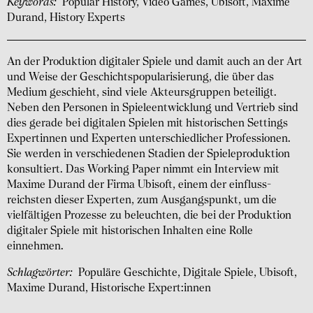
Keywords:
Popular History, Video Games, Ubisoft, Maxime
Durand, History Experts
An der Produktion digitaler Spiele und damit auch an der Art
und Weise der Geschichts­populari­sierung, die über das
Medium geschieht, sind viele Akteurs­gruppen beteiligt.
Neben den Personen in Spiele­entwick­lung und Vertrieb sind
dies gerade bei digitalen Spielen mit historischen Settings
Expertinnen und Experten unter­schied­licher Professionen.
Sie werden in verschie­denen Stadien der Spiele­produk­tion
konsultiert. Das Working Paper nimmt ein Inter­view mit
Maxime Durand der Firma Ubisoft, einem der einfluss­
reichsten dieser Experten, zum Ausgangs­punkt, um die
vielfäl­tigen Prozesse zu beleuchten, die bei der Produk­tion
digitaler Spiele mit histo­rischen Inhalten eine Rolle
einnehmen.
Schlagwörter:
Populäre Geschichte, Digitale Spiele, Ubisoft,
Maxime Durand, Historische Expert:innen