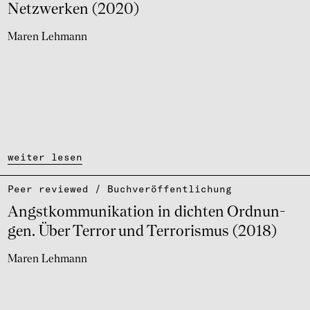
Netz­wer­ken (2020)
Maren Lehmann
weiter lesen
Peer reviewed / Buch­ver­öf­fent­li­chung
Angst­kom­mu­ni­ka­tion in dich­ten Ordnun­
gen. Über Terror und Terro­ris­mus (2018)
Maren Lehmann