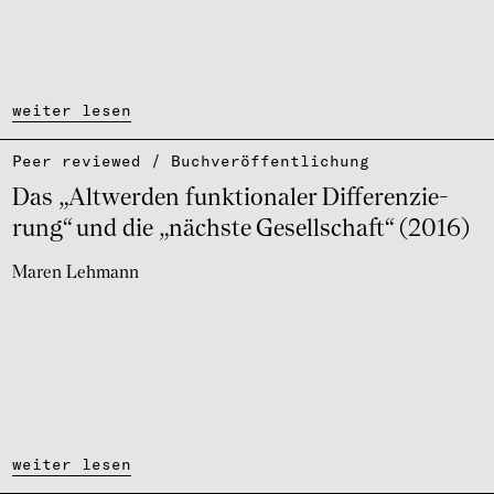
weiter lesen
Peer reviewed / Buch­ver­öf­fent­li­chung
Das „Alt­wer­den funk­ti­o­na­ler Diffe­ren­zie­
rung“ und die „nächste Gesell­schaft“ (2016)
Maren Lehmann
weiter lesen