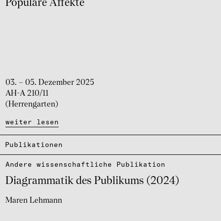
Popu­läre Affekte
03. – 05. Dezember 2025
AH-A 210/11
(Herrengarten)
weiter lesen
Publikationen
Andere wissen­schaft­li­che Publi­ka­tion
Diagram­ma­tik des Publi­kums (2024)
Maren Lehmann