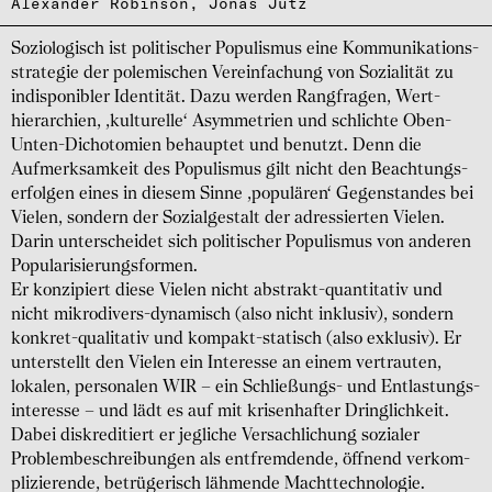
Alexander Robinson
Jonas Jutz
Soziologisch ist politischer Populismus eine Kommuni­kations­
strategie der pol­emischen Verein­fachung von Sozia­lität zu
indis­ponibler Iden­tität. Dazu werden Rang­fragen, Wert­
hierarchien, ‚kulturelle‘ Asymmetrien und schlichte Oben-
Unten-Dicho­tomien behauptet und benutzt. Denn die
Aufmerk­samkeit des Popu­lismus gilt nicht den Beach­tungs­
erfol­gen eines in diesem Sinne ‚popu­lären‘ Gegen­standes bei
Vielen, sondern der Sozial­gestalt der adressierten Vielen.
Darin unter­scheidet sich politi­scher Popu­lismus von anderen
Populari­sierungs­formen.
Er konzipiert diese Vielen nicht abstrakt-quantitativ und
nicht mikrodivers-dynamisch (also nicht inklusiv), sondern
konkret-qualitativ und kompakt-statisch (also exklusiv). Er
unterstellt den Vielen ein Interesse an einem vertrauten,
lokalen, perso­nalen WIR – ein Schließungs- und Entlastungs­
interesse – und lädt es auf mit krisen­hafter Dring­lich­keit.
Dabei diskre­ditiert er jeg­liche Versach­lichung sozialer
Problem­beschrei­bungen als entfrem­dende, öffnend verkom­
plizie­rende, betrü­gerisch lähmende Macht­techno­logie.