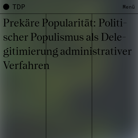
TDP
Menü
Prekäre Popu­la­ri­tät: Poli­ti­
scher Popu­lis­mus als Dele­
gi­ti­mie­rung admi­nis­tra­ti­ver
Verfah­ren