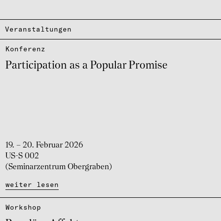
Veranstaltungen
Konfe­renz
Parti­ci­pa­tion as a Popu­lar Promise
19. – 20. Februar 2026
US-S 002
(Seminarzentrum Obergraben)
weiter lesen
Work­shop