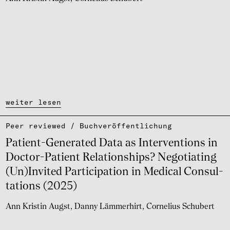
weiter lesen
Peer reviewed / Buch­ver­öf­fent­li­chung
Pati­ent-Gene­ra­ted Data as Inter­ven­ti­ons in
Doctor-Pati­ent Rela­ti­on­ships? Nego­tia­ting
(Un)Invi­ted Parti­ci­pa­tion in Medi­cal Consul­
ta­ti­ons (2025)
Ann Kristin Augst
Danny Lämmerhirt
Cornelius Schubert