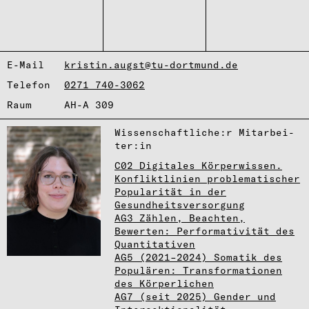
E-Mail
kristin.augst@tu-dortmund.de
Telefon
0271 740-3062
Raum
AH-A 309
Wissen­schaft­li­che:r Mita­r­bei­
ter:in
C02 Digitales Körperwissen.
Konfliktlinien problematischer
Popularität in der
Gesundheitsversorgung
AG3 Zählen, Beachten,
Bewerten: Performativität des
Quantitativen
AG5 (2021–2024) Somatik des
Populären: Transformationen
des Körperlichen
AG7 (seit 2025) Gender und