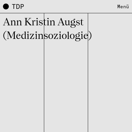
TDP
Menü
Ann Kris­tin Augst
(Medizin­sozio­logie)