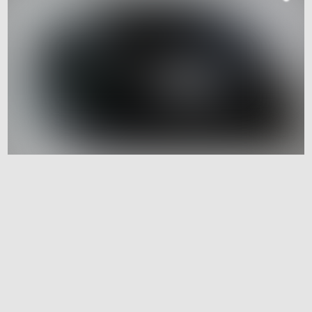
Working Paper Series
Pati­ent-Gene­ra­ted Data as Inter­ven­tion into
Doctor-Pati­ent Rela­ti­on­ships?
Ann Kristin Augst
Danny Lämmerhirt
Cornelius Schubert
no. 15