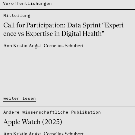
Veröffentlichungen
Mittei­lung
Call for Parti­ci­pa­tion: Data Sprint “Expe­ri­
ence vs Exper­tise in Digi­tal Health”
Ann Kristin Augst
Cornelius Schubert
weiter lesen
Andere wissen­schaft­li­che Publi­ka­tion
Apple Watch (2025)
Ann Kristin Augst
Cornelius Schubert