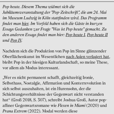
Pop heute. Diesem Thema widmet sich die
Jubiläumsveranstaltung der "Pop-Zeitschrift", die am 24. Mai
im Museum Ludwig in Köln stattfinden wird. Das Programm
findet man
hier
. Im Vorfeld haben sich die Gäste in kurzen
Essays Gedanken zur Frage "Was ist Pop heute" gemacht. Zu
den anderen Essays findet man hier:
Pop heute I
,
Pop heute II
und
Pop IV
.
Nachdem sich die Produktion von Pop im Sinne glänzender
Oberflächenkunst im Wesentlichen
nach Asien verlagert hat
,
bleibt Pop in der hiesigen Kulturlandschaft, so meine These,
vor allem als Modus interessant.
„Wer es nicht permanent schafft, gleichzeitig Ironie,
Selbsthass, Nostalgie, Affirmation und Konterrevolution in
sich selbst auszuhalten, ist ein Hurensohn, der die
Schichtungsverhältnisse der Gegenwart nicht verstanden
hat“ (Groß 2018, S. 307), schreibt Joshua Groß, Autor pop-
affiner Gegenwartsromane wie
Flexen in Miami
(2020) und
Prana Extrem
(2022). Modal werden diese