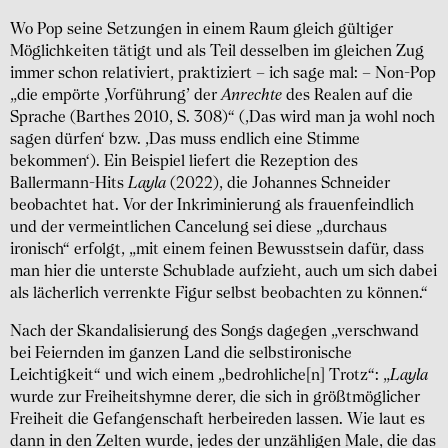
Wo Pop seine Setzungen in einem Raum gleich gültiger
Möglichkeiten tätigt und als Teil desselben im gleichen Zug
immer schon relativiert, praktiziert – ich sage mal: – Non-Pop
„die empörte ‚Vorführung’ der
Anrechte
des Realen auf die
Sprache (Barthes 2010, S. 308)“ (‚Das wird man ja wohl noch
sagen dürfen‘ bzw. ‚Das muss endlich eine Stimme
bekommen‘). Ein Beispiel liefert die Rezeption des
Ballermann-Hits
Layla
(2022), die Johannes Schneider
beobachtet hat. Vor der Inkriminierung als frauenfeindlich
und der vermeintlichen Cancelung sei diese „durchaus
ironisch“ erfolgt, „mit einem feinen Bewusstsein dafür, dass
man hier die unterste Schublade aufzieht, auch um sich dabei
als lächerlich verrenkte Figur selbst beobachten zu können.“
Nach der Skandalisierung des Songs dagegen „verschwand
bei Feiernden im ganzen Land die selbstironische
Leichtigkeit“ und wich einem „bedrohliche[n] Trotz“: „
Layla
wurde zur Freiheitshymne derer, die sich in größtmöglicher
Freiheit die Gefangenschaft herbeireden lassen. Wie laut es
dann in den Zelten wurde, jedes der unzähligen Male, die das