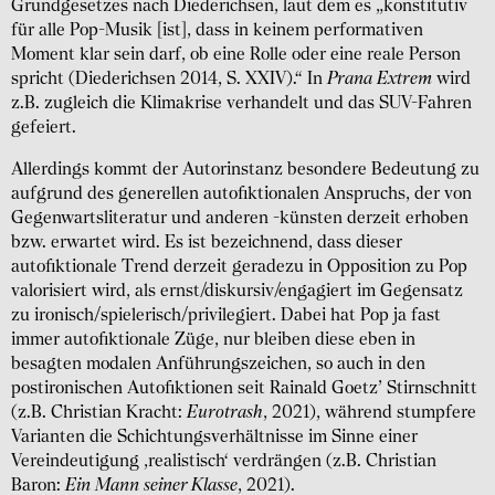
Grundgesetzes nach Diederichsen, laut dem es „konstitutiv
für alle Pop-Musik [ist], dass in keinem performativen
Moment klar sein darf, ob eine Rolle oder eine reale Person
spricht (Diederichsen 2014, S. XXIV).“ In
Prana Extrem
wird
z.B. zugleich die Klimakrise verhandelt und das SUV-Fahren
gefeiert.
Allerdings kommt der Autorinstanz besondere Bedeutung zu
aufgrund des generellen autofiktionalen Anspruchs, der von
Gegenwartsliteratur und anderen -künsten derzeit erhoben
bzw. erwartet wird. Es ist bezeichnend, dass dieser
autofiktionale Trend derzeit geradezu in Opposition zu Pop
valorisiert wird, als ernst/diskursiv/engagiert im Gegensatz
zu ironisch/spielerisch/privilegiert. Dabei hat Pop ja fast
immer autofiktionale Züge, nur bleiben diese eben in
besagten modalen Anführungszeichen, so auch in den
postironischen Autofiktionen seit Rainald Goetz’ Stirnschnitt
(z.B. Christian Kracht:
Eurotrash
, 2021), während stumpfere
Varianten die Schichtungsverhältnisse im Sinne einer
Vereindeutigung ‚realistisch‘ verdrängen (z.B. Christian
Baron:
Ein Mann seiner Klasse
, 2021).