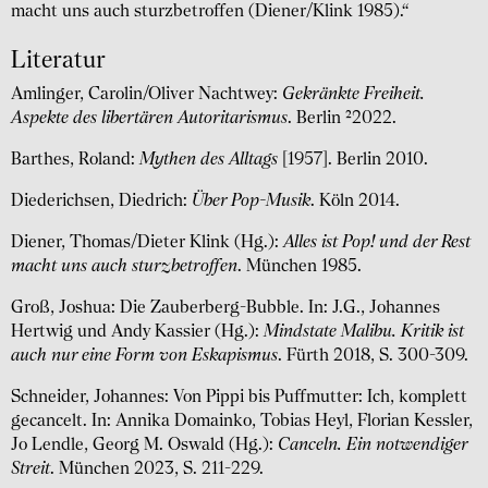
macht uns auch sturzbetroffen (Diener/Klink 1985).“
Literatur
Amlinger, Carolin/Oliver Nachtwey:
Gekränkte Freiheit.
Aspekte des libertären Autoritarismus
. Berlin ²2022.
Barthes, Roland:
Mythen des Alltags
[1957]. Berlin 2010.
Diederichsen, Diedrich:
Über Pop-Musik
. Köln 2014.
Diener, Thomas/Dieter Klink (Hg.):
Alles ist Pop! und der Rest
macht uns auch sturzbetroffen
. München 1985.
Groß, Joshua: Die Zauberberg-Bubble. In: J.G., Johannes
Hertwig und Andy Kassier (Hg.):
Mindstate Malibu. Kritik ist
auch nur eine Form von Eskapismus
. Fürth 2018, S. 300-309.
Schneider, Johannes: Von Pippi bis Puffmutter: Ich, komplett
gecancelt. In: Annika Domainko, Tobias Heyl, Florian Kessler,
Jo Lendle, Georg M. Oswald (Hg.):
Canceln. Ein notwendiger
Streit
. München 2023, S. 211-229.