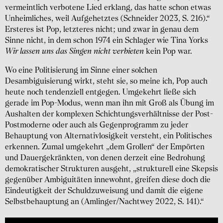
vermeintlich verbotene Lied erklang, das hatte schon etwas
Unheimliches, weil Aufgehetztes (Schneider 2023, S. 216).“
Ersteres ist Pop, letzteres nicht; und zwar in genau dem
Sinne nicht, in dem schon 1974 ein Schlager wie Tina Yorks
Wir lassen uns das Singen nicht verbieten
kein Pop war.
Wo eine Politisierung im Sinne einer solchen
Desambiguisierung wirkt, steht sie, so meine ich, Pop auch
heute noch tendenziell entgegen. Umgekehrt ließe sich
gerade im Pop-Modus, wenn man ihn mit Groß als Übung im
Aushalten der komplexen Schichtungsverhältnisse der Post-
Postmoderne oder auch als Gegenprogramm zu jeder
Behauptung von Alternativlosigkeit versteht, ein Politisches
erkennen. Zumal umgekehrt „dem Grollen“ der Empörten
und Dauergekränkten, von denen derzeit eine Bedrohung
demokratischer Strukturen ausgeht, „strukturell eine Skepsis
gegenüber Ambiguitäten innewohnt, greifen diese doch die
Eindeutigkeit der Schuldzuweisung und damit die eigene
Selbstbehauptung an (Amlinger/Nachtwey 2022, S. 141).“