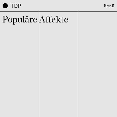
TDP
Menü
Popu­läre Affekte