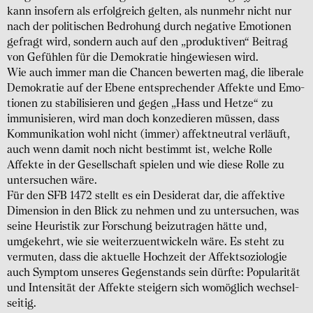
kann insofern als erfolg­reich gelten, als nunmehr nicht nur
nach der politi­schen Bedro­hung durch negative Emo­tionen
gefragt wird, sondern auch auf den „produk­tiven“ Beitrag
von Gefühlen für die Demo­kratie hinge­wiesen wird.
Wie auch immer man die Chancen bewerten mag, die liberale
Demo­kratie auf der Ebene entspre­chender Affekte und Emo­
tionen zu stabili­sieren und gegen „Hass und Hetze“ zu
immu­nisieren, wird man doch konze­dieren müssen, dass
Kommu­nikation wohl nicht (immer) affekt­neutral verläuft,
auch wenn damit noch nicht bestimmt ist, welche Rolle
Affekte in der Gesell­schaft spielen und wie diese Rolle zu
unter­suchen wäre.
Für den SFB 1472 stellt es ein Desi­derat dar, die affektive
Dimen­sion in den Blick zu nehmen und zu unter­suchen, was
seine Heuristik zur Forschung beizu­tragen hätte und,
umgekehrt, wie sie weiter­zuent­wickeln wäre. Es steht zu
vermuten, dass die aktuelle Hoch­zeit der Affekt­sozio­logie
auch Symptom unseres Gegen­stands sein dürfte: Popu­larität
und Inten­sität der Affekte steigern sich womöglich wechsel­
seitig.