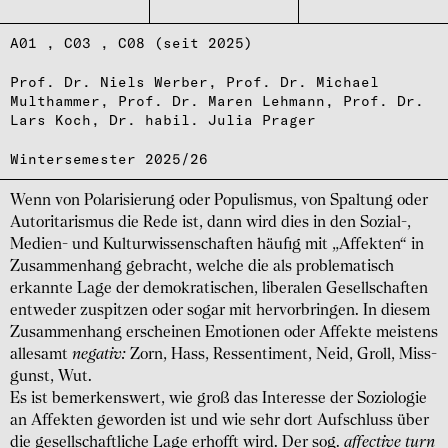
A01
C03
C08 (seit 2025)
Prof. Dr. Niels Werber
Prof. Dr. Michael
Multhammer
Prof. Dr. Maren Lehmann
Prof. Dr.
Lars Koch
Dr. habil. Julia Prager
Wintersemester 2025/26
Wenn von Polarisierung oder Populismus, von Spal­tung oder
Autori­taris­mus die Rede ist, dann wird dies in den Sozial-,
Medien- und Kultur­wissen­schaften häufig mit „Affekten“ in
Zusammen­hang gebracht, welche die als proble­matisch
erkannte Lage der demo­krati­schen, libe­ralen Gesell­schaften
ent­weder zuspitzen oder sogar mit hervor­bringen. In diesem
Zusammen­hang erscheinen Emo­tionen oder Affekte meis­tens
alle­samt
negativ:
Zorn, Hass, Ressen­timent, Neid, Groll, Miss­
gunst, Wut.
Es ist bemer­kens­wert, wie groß das Interesse der Sozio­logie
an Affekten geworden ist und wie sehr dort Auf­schluss über
die gesell­schaft­liche Lage erhofft wird. Der sog.
affective turn