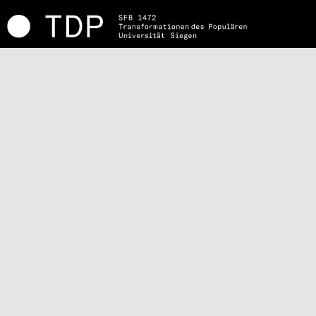
de
en
Chancengleichheit
Jobs
Twitter
Impressum
Datenschutz
Intern