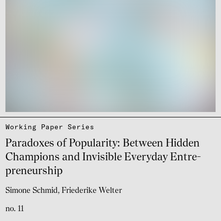
Working Paper Series
Para­do­xes of Popu­la­rity: Between Hidden
Cham­pi­ons and Invi­si­ble Ever­y­day Entre­
pre­neur­ship
Simone Schmid
Friederike Welter
no. 11