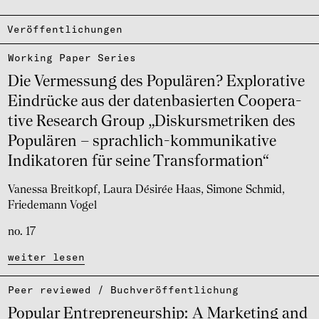
Veröffentlichungen
Working Paper Series
Die Vermes­sung des Popu­lä­ren? Explo­ra­tive
Eindrü­cke aus der daten­ba­sier­ten Coope­ra­
tive Resea­rch Group „Dis­kurs­me­tri­ken des
Popu­lä­ren – sprach­lich-kommu­ni­ka­tive
Indi­ka­to­ren für seine Trans­for­ma­tion“
Vanessa Breitkopf
Laura Désirée Haas
Simone Schmid
Friedemann Vogel
no. 17
weiter lesen
Peer reviewed / Buch­ver­öf­fent­li­chung
Popu­lar Entre­pre­neur­ship: A Marke­ting and