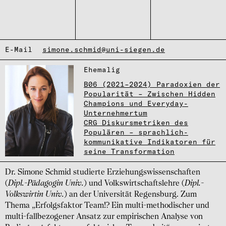
E-Mail
simone.schmid@uni-siegen.de
Ehema­lig
B06 (2021–2024) Paradoxien der
Popularität – Zwischen Hidden
Champions und Everyday-
Unternehmertum
CRG Diskursmetriken des
Populären – sprachlich-
kommunikative Indikatoren für
seine Transformation
Dr. Simone Schmid studierte Erziehungswissenschaften
(
Dipl.-Pädagogin Univ.
) und Volkswirtschaftslehre (
Dipl.-
Volkswirtin Univ.
) an der Universität Regensburg. Zum
Thema „Erfolgsfaktor Team!? Ein multi-methodischer und
multi-fallbezogener Ansatz zur empirischen Analyse von