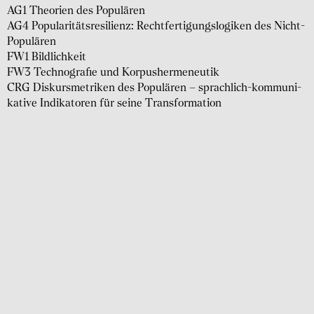
AG1 Theorien des Populären
AG4 Popu­la­ri­täts­re­si­li­enz: Recht­fer­ti­gungs­lo­gi­ken des Nicht-
Popu­lären
FW1 Bildlichkeit
FW3 Tech­no­gra­fie und Korpu­sher­me­neu­tik
CRG Diskurs­me­tri­ken des Popu­lä­ren – sprach­lich-kommu­ni­
ka­tive Indi­ka­to­ren für seine Trans­for­ma­tion