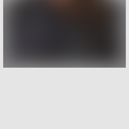
Peer reviewed / Buch­ver­öf­fent­li­chung
In danger of being left behind? – Media
narra­ti­ves of the digi­tal trans­for­ma­tion in
the German Mittel­stand (2023)
Simone Schmid
Friederike Welter