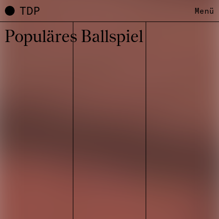
TDP
Menü
Popu­lä­res Ball­spiel