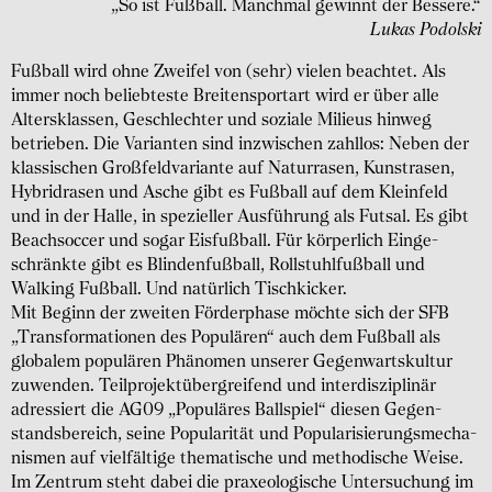
„So ist Fußball. Manchmal gewinnt der Bessere.“
Lukas Podolski
Fußball wird ohne Zweifel von (sehr) vielen beachtet. Als
immer noch beliebteste Breiten­sportart wird er über alle
Alters­klassen, Geschlechter und soziale Milieus hinweg
betrieben. Die Varianten sind inzwischen zahllos: Neben der
klassischen Großfeld­variante auf Natur­rasen, Kunst­rasen,
Hybrid­rasen und Asche gibt es Fußball auf dem Kleinfeld
und in der Halle, in spezieller Ausfüh­rung als Futsal. Es gibt
Beach­soccer und sogar Eis­fußball. Für körper­lich Einge­
schränkte gibt es Blinden­fußball, Rollstuhl­fußball und
Walking Fußball. Und natürlich Tisch­kicker.
Mit Beginn der zweiten Förder­phase möchte sich der SFB
„Trans­forma­tionen des Populären“ auch dem Fußball als
globalem populären Phänomen unserer Gegen­warts­kultur
zuwenden. Teilprojek­tüber­greifend und inter­diszi­plinär
adressiert die AG09 „Populäres Ballspiel“ diesen Gegen­
stands­bereich, seine Popularität und Populari­sierungs­mecha­
nismen auf vielfältige thema­tische und metho­dische Weise.
Im Zentrum steht dabei die praxeo­logische Unter­suchung im