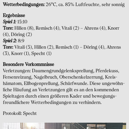
Wetterbedingungen:
26°C, ca. 85% Luftfeuchte, sehr sonnig
Ergebnisse
Spiel 1:
15:10
Tore:
Hillen (8), Remisch (4), Vitali (2) – Ahrens (4), Knorr
(4), Döring (2)
Spiel 2:
8:9
Tore:
Vitali (5), Hillen (2), Remisch (1) – Döring (4), Ahrens
(3), Knorr (1), Specht (1)
Besondere Vorkommnisse
Verletzungen: Daumen­grund­gelenks­prellung, Pferde­kuss,
Fersen­reizung, Nagel­bruch, Ober­schenkel­zerrung, Kreis­
hämatom, Ellbogen­prellung, Schürf­wunde. Diese ungewöhn­
liche Häufung an Verletzungen gilt es an den kommenden
Spieltagen durch einen größeren Kader und bewegungs­
freund­lichere Wetterbedingungen zu verhindern.
Protokoll: Specht