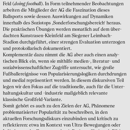
Feld (
doing football
). In Form teilneh­mender Beobach­tungen
arbeiten die Mitglieder der AG die Faszi­nation dieses
Ballsports sowie dessen Auswir­kungen auf Dyna­miken
innerhalb des Soziotops ‚Sonder­forschungs­bereich‘ heraus.
Die prakti­schen Übungen werden monatlich auf dem über­
dachten Kunstrasen-Kleinfeld am Siegener Leimbach-
Stadion durch­geführt, einer strengen Evaluation unter­zogen
und proto­kollarisch doku­mentiert.
Komplementär dazu nimmt die AG aber auch einen analy­
tischen Blick ein, wenn sie mithilfe medien-, literatur- und
sozial­wissen­schaft­licher Zugriffe unter­sucht, wie große
Fußball­ereignisse von Populari­sierungs­logiken durch­drungen
und medial reprä­sentiert werden. In diesem diskur­siven Teil
legen wir den Fokus auf die traditionelle, auch für die Unter­
haltungs­kultur und -industrie maßgeblich relevante
klassische Großfeld-Variante.
Somit gehört es auch zu den Zielen der AG, Phäno­mene
problema­tisierter Popu­larität zu beschreiben, in den
aktuellen Forschungs­diskurs einzu­binden und kritisch zu
reflek­tieren: etwa im Kontext von Ultra-Bewegungen oder