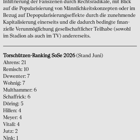
Infiltrierung der Fanszenen durch Rechts­radikale, mit Blick
auf die Populari­sierung von Männlich­keits­konzepten oder im
Bezug auf Depopulari­sierungs­effekte durch die zuneh­mende
Kapitali­sierung einerseits und die dadurch bedingte finan­
zielle Verunmög­lichung gesell­schaft­licher Teilhabe (sowohl
im Stadion als auch im TV) andererseits.
Torschützen-Ranking SoSe 2026
(Stand Juni)
Ahrens: 21
Remisch: 10
Dewenter: 7
Wohnig: 7
Multhammer: 6
Schaffrick: 6
Döring: 5
Hillen: 4
Meyer: 4
Vitali: 4
Jutz: 2
Nink: 1