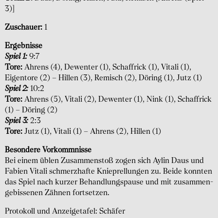
3)]
Zuschauer:
1
Ergebnisse
Spiel 1:
9:7
Tore:
Ahrens (4), Dewenter (1), Schaffrick (1), Vitali (1),
Eigentore (2) – Hillen (3), Remisch (2), Döring (1), Jutz (1)
Spiel 2:
10:2
Tore:
Ahrens (5), Vitali (2), Dewenter (1), Nink (1), Schaffrick
(1) – Döring (2)
Spiel 3:
2:3
Tore:
Jutz (1), Vitali (1) – Ahrens (2), Hillen (1)
Besondere Vorkommnisse
Bei einem üblen Zusammenstoß zogen sich Aylin Daus und
Fabien Vitali schmerz­hafte Knie­prellungen zu. Beide konnten
das Spiel nach kurzer Behand­lung­spause und mit zusammen­
gebissenen Zähnen fortsetzen.
Protokoll und Anzeigetafel: Schäfer