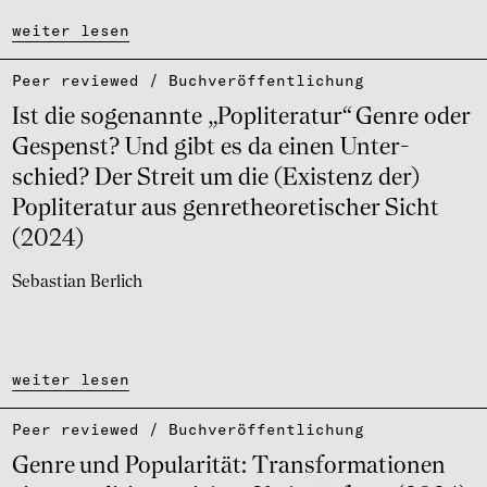
weiter lesen
Peer reviewed / Buch­ver­öf­fent­li­chung
Ist die soge­nannte „Pop­li­te­ra­tur“ Genre oder
Gespenst? Und gibt es da einen Unter­
schied? Der Streit um die (Exis­tenz der)
Popli­te­ra­tur aus genre­the­o­re­ti­scher Sicht
(2024)
Sebastian Berlich
weiter lesen
Peer reviewed / Buch­ver­öf­fent­li­chung
Genre und Popu­la­ri­tät: Trans­for­ma­ti­o­nen