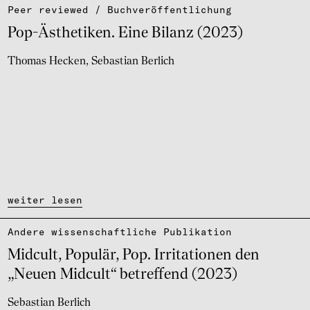
Peer reviewed / Buch­ver­öf­fent­li­chung
Pop-Ästhe­ti­ken. Eine Bilanz (2023)
Thomas Hecken
Sebastian Berlich
weiter lesen
Andere wissen­schaft­li­che Publi­ka­tion
Midcult, Popu­lär, Pop. Irri­ta­ti­o­nen den
„Neuen Midcult“ betref­fend (2023)
Sebastian Berlich