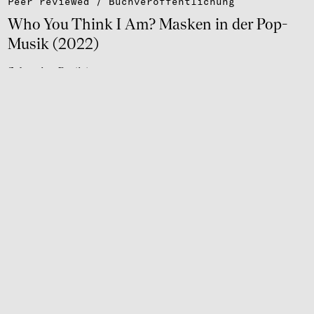
Peer reviewed / Buch­ver­öf­fent­li­chung
Who You Think I Am? Masken in der Pop-
Musik (2022)
Sebastian Berlich
weiter lesen
Peer reviewed / Buch­ver­öf­fent­li­chung
Where Are We Now? Orien­tie­run­gen nach
der Post­mo­derne (2022)
Sebastian Berlich
Holger Grevenbrock
Katharina Scheerer