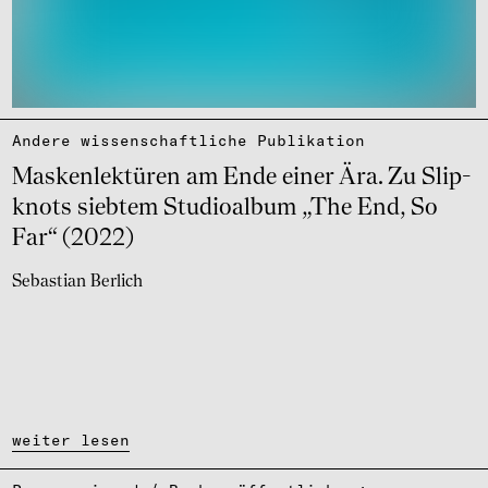
Andere wissen­schaft­li­che Publi­ka­tion
Masken­lek­tü­ren am Ende einer Ära. Zu Slip­
knots sieb­tem Studio­al­bum „The End, So
Far“ (2022)
Sebastian Berlich
weiter lesen